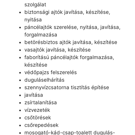
szolgálat
biztonsági ajtók javítása, készítése,
nyitása
páncélajtók szerelése, nyitása, javítása,
forgalmazása
betörésbiztos ajtók javítása, készítése
vasajtók javítása, készítése
faborítású páncélajtók forgalmazása,
készítése
védőpajzs felszerelés
duguláselhárítás
szennyvízcsatorna tisztítás építése
javítása
zsírtalanítása
vízvezeték
csőtörések
csőrepedések
mosogató-kád-csap-toalett dugulás-