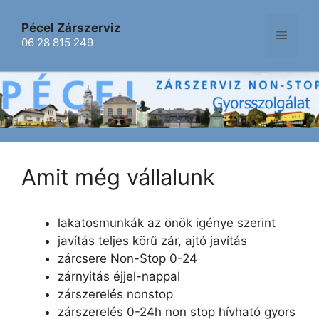
Kilépés
a
Pécel Zárszerviz
Menü
06 28 815 249
tartalomba
Amit még vállalunk
lakatosmunkák az önök igénye szerint
javítás teljes körű zár, ajtó javítás
zárcsere Non-Stop 0-24
zárnyitás éjjel-nappal
zárszerelés nonstop
zárszerelés 0-24h non stop hívható gyors