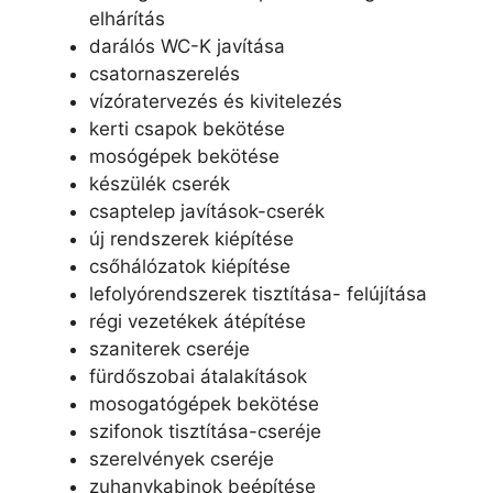
elhárítás
darálós WC-K javítása
csatornaszerelés
vízóratervezés és kivitelezés
kerti csapok bekötése
mosógépek bekötése
készülék cserék
csaptelep javítások-cserék
új rendszerek kiépítése
csőhálózatok kiépítése
lefolyórendszerek tisztítása- felújítása
régi vezetékek átépítése
szaniterek cseréje
fürdőszobai átalakítások
mosogatógépek bekötése
szifonok tisztítása-cseréje
szerelvények cseréje
zuhanykabinok beépítése